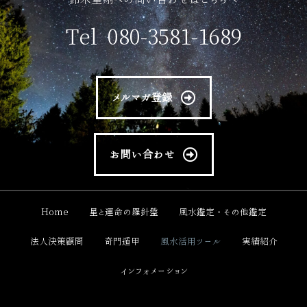
Tel 080-3581-1689
メルマガ登録
お問い合わせ
Home
星と運命の羅針盤
風水鑑定・その他鑑定
法人決策顧問
奇門遁甲
風水活用ツール
実績紹介
インフォメーション