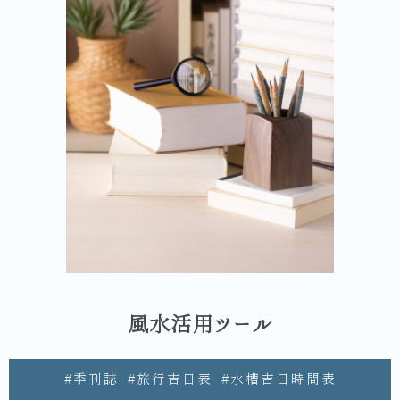
風水活用ツール
#季刊誌 #旅行吉日表 #水槽吉日時間表