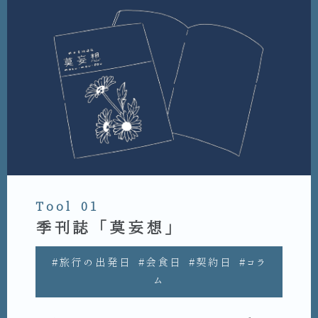
Tool 01
季刊誌「莫妄想」
#旅行の出発日 #会食日 #契約日 #コラ
ム